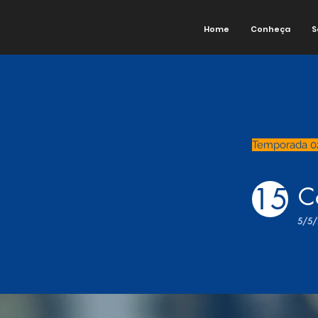
Home
Conheça
S
Temporada 0
15
C
5/5/