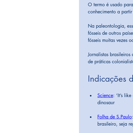
O termo é usado para 
conhecimento a partir
Na paleontologia, ess
fósseis de outros país
fósseis muitas vezes o
Jornalistas brasileiro
de práticas coloniali
Indicações d
Science
: ‘It’s li
dinosaur 
Folha de S.Paulo
brasileiro, seja r