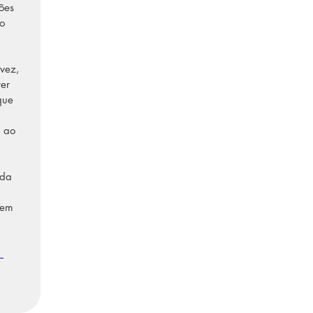
ões 
o 
vez, 
er 
que 
 
 ao 
oda 
 em 
 