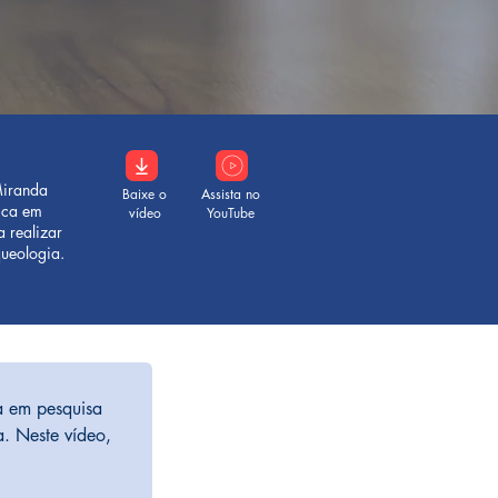
 Miranda
Baixe o
Assista no
tica em
vídeo
YouTube
a realizar
queologia.
a em pesquisa 
a. Neste vídeo, 