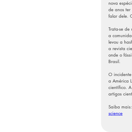
nova espéci
de anos ter 
falar dele.
Trata-se de
a comunidad
levou a has
a revista c
onde o fóss
Brasil.
O incidente
a América L
científico. 
artigos cien
Saiba mais:
science