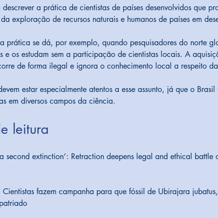
descrever a prática de cientistas de países desenvolvidos que p
 da exploração de recursos naturais e humanos de países em des
a prática se dá, por exemplo, quando pesquisadores do norte gl
es e os estudam sem a participação de cientistas locais. A aquisiç
corre de forma ilegal e ignora o conhecimento local a respeito da
s devem estar especialmente atentos a esse assunto, já que o Brasil 
stas em diversos campos da ciência.
e leitura
ke a second extinction’: Retraction deepens legal and ethical battle 
: Cientistas fazem campanha para que fóssil de Ubirajara jubatus
epatriado 