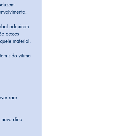
roduzem 
envolvimento.
obal adquirem 
ão desses 
quele material.
tem sido vítima 
over rare 
, novo dino 