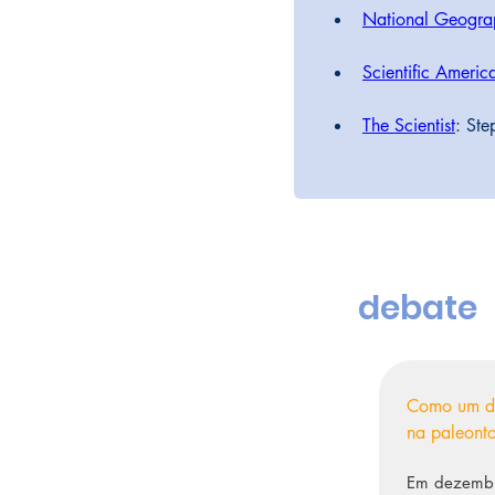
National Geogra
Scientific Americ
The Scientist
: Ste
debate
Como um di
na paleont
Em dezembro