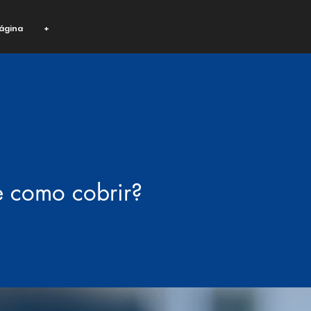
ágina
+
 e como cobrir?