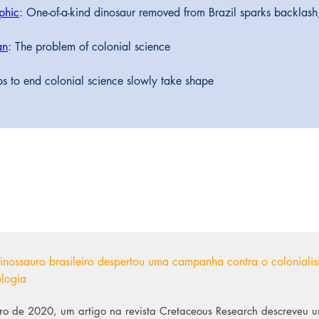
phic
: One-of-a-kind dinosaur removed from Brazil sparks backlash,
an
: The problem of colonial science 
ps to end colonial science slowly take shape 
nossauro brasileiro despertou uma campanha contra o coloniali
ologia
 de 2020, um artigo na revista Cretaceous Research descreveu 