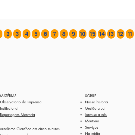
2
3
4
5
6
7
8
9
10
15
14
13
12
11
MATÉRIAS
SOBRE
Observatório da Imprensa
Nossa história
Institucional
Gestão atual
Reportagens Mentoria
Junte-se a nós
Mentoria
Serviços
Jornalismo Científico em cinco minutos
Na mídia