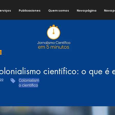
erviços
Publicaciones
Quem somos
Nova página
Nova p
2
olonialismo científico: o que é
22
Colonialism
o científico