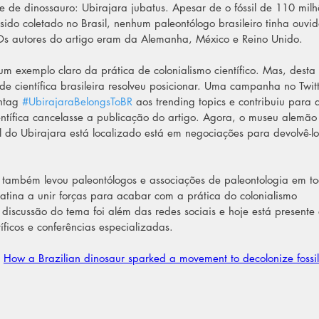
e de dinossauro: Ubirajara jubatus. Apesar de o fóssil de 110 milh
sido coletado no Brasil, nenhum paleontólogo brasileiro tinha ouvid
 Os autores do artigo eram da Alemanha, México e Reino Unido. 
 um exemplo claro da prática de colonialismo científico. Mas, desta 
e científica brasileira resolveu posicionar. Uma campanha no Twitt
htag 
#UbirajaraBelongsToBR
 aos trending topics e contribuiu para 
ientífica cancelasse a publicação do artigo. Agora, o museu alemão
il do Ubirajara está localizado está em negociações para devolvê-lo
 também levou paleontólogos e associações de paleontologia em t
atina a unir forças para acabar com a prática do colonialismo 
A discussão do tema foi além das redes sociais e hoje está presente
tíficos e conferências especializadas.
 
How a Brazilian dinosaur sparked a movement to decolonize fossil