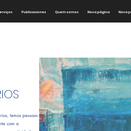
erviços
Publicaciones
Quem somos
Nova página
Nova p
IOS
rios, temos pessoas
nte com a