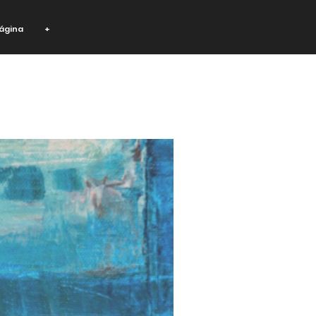
ágina
+